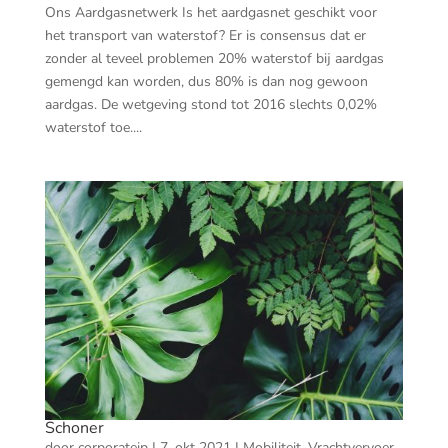
Ons Aardgasnetwerk Is het aardgasnet geschikt voor
het transport van waterstof? Er is consensus dat er
zonder al teveel problemen 20% waterstof bij aardgas
gemengd kan worden, dus 80% is dan nog gewoon
aardgas. De wetgeving stond tot 2016 slechts 0,02%
waterstof toe....
Schoner
door
corporateip
|
7. okt 2021
|
Mobiliteit
,
Vrachtvervoer