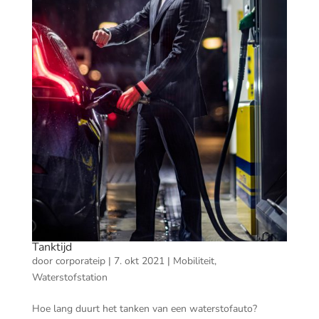
Tanktijd
door
corporateip
|
7. okt 2021
|
Mobiliteit
,
Waterstofstation
Hoe lang duurt het tanken van een waterstofauto?