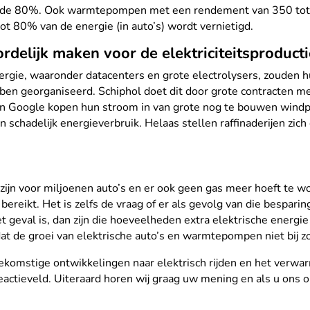
nd de 80%. Ook warmtepompen met een rendement van 350 tot
t 80% van de energie (in auto’s) wordt vernietigd.
delijk maken voor de elektriciteitsproducti
rgie, waaronder datacenters en grote electrolysers, zouden hun
ben georganiseerd. Schiphol doet dit door grote contracten m
en Google kopen hun stroom in van grote nog te bouwen windp
schadelijk energieverbruik. Helaas stellen raffinaderijen zich 
zijn voor miljoenen auto’s en er ook geen gas meer hoeft te 
ereikt. Het is zelfs de vraag of er als gevolg van die bespari
het geval is, dan zijn die hoeveelheden extra elektrische energi
dat de groei van elektrische auto’s en warmtepompen niet bij 
oekomstige ontwikkelingen naar elektrisch rijden en het ver
reactieveld. Uiteraard horen wij graag uw mening en als u ons o