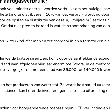
er aardgasverbruik?
r ook veel minder energie worden verbruikt om het huidige jaar
 hele land te distribueren. 10% van dat verbruik wordt nu doo
or de opslag en distributie van deze 4,1 miljard m3 aardgas n
as. Omdat niet precies bekend is wat de stroomrekening van een 
ruik sterk zal afnemen en zet daardoor in op alternatieven als 
it die we de laatste jaren zien, komt door de aantrekkende eco
derland nam afgelopen vier jaar enorm toe. Vooral in de metr
t te vergelijken is met een stad van 35.000 tot 140.000 inwo
n op het produceren van waterstof. Zo wordt kostbare duurzam
. Liander kan beter de investeringen richten op uitbreiding en
 worden voor hoogrenderende toepassingen. LED verlichting en h