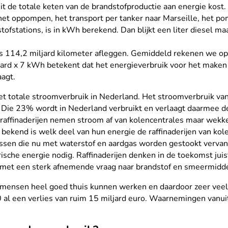
eit de totale keten van de brandstofproductie aan energie kost.
t oppompen, het transport per tanker naar Marseille, het po
stofstations, is in kWh berekend. Dan blijkt een liter diesel ma
ks 114,2 miljard kilometer afleggen. Gemiddeld rekenen we op 1
miljard x 7 kWh betekent dat het energieverbruik voor het make
agt.
et totale stroomverbruik in Nederland. Het stroomverbruik van 
. Die 23% wordt in Nederland verbruikt en verlaagt daarmee 
, raffinaderijen nemen stroom af van kolencentrales maar wekk
s bekend is welk deel van hun energie de raffinaderijen van k
cessen die nu met waterstof en aardgas worden gestookt vervan
sche energie nodig. Raffinaderijen denken in de toekomst juis
 met een sterk afnemende vraag naar brandstof en smeermidd
ensen heel goed thuis kunnen werken en daardoor zeer veel m
 al een verlies van ruim 15 miljard euro. Waarnemingen vanui