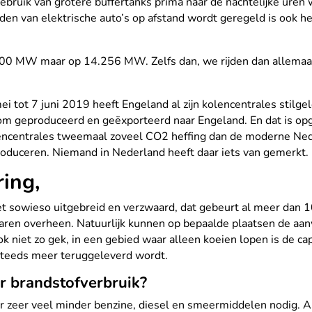
ruik van grotere buffertanks prima naar de nachtelijke uren 
den van elektrische auto’s op afstand wordt geregeld is ook he
.000 MW maar op 14.256 MW. Zelfs dan, we rijden dan allemaal
i tot 7 juni 2019 heeft Engeland al zijn kolencentrales stilge
 geproduceerd en geëxporteerd naar Engeland. En dat is opg
encentrales tweemaal zoveel CO2 heffing dan de moderne Ned
roduceren. Niemand in Nederland heeft daar iets van gemerkt.
ring,
t sowieso uitgebreid en verzwaard, dat gebeurt al meer dan 100
 jaren overheen. Natuurlijk kunnen op bepaalde plaatsen de aa
 niet zo gek, in een gebied waar alleen koeien lopen is de capa
r steeds meer teruggeleverd wordt.
er brandstofverbruik?
n er zeer veel minder benzine, diesel en smeermiddelen nodig. 