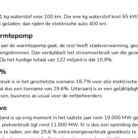
ikt 1 kg waterstof voor 100 km. Die ene kg waterstof kost 65
3 geladen, dan rijden de elektrische auto 400 km.
armtepomp
en aan de warmtepomp gaat, de rest heeft stadsverwarming, g
ngsbronnen. Dan verdubbelt het stroomverbruik van die gezin
Op het huidige totaal van 122 miljard is dat 10,9%.
0%
rbruik is in het geschetste scenario 18,7% voor alle elektrisc
dus een toename van 29,6%. Uiteraard is er een gelijktijdigh
ssen, business as usual voor de netbeheerders.
rve
and is op enig moment in het laatste jaar ruim 19.000 MW ge
piekverbruik ligt rond 11.000 MW. Er is dus een spreiding do
o’s te laden, om die 29,6 % extra energieverbruik goeddeels te