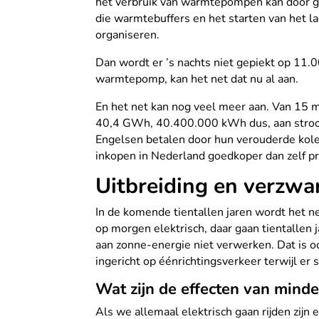
het verbruik van warmtepompen kan door geb
die warmtebuffers en het starten van het la
organiseren.
Dan wordt er ’s nachts niet gepiekt op 11
warmtepomp, kan het net dat nu al aan.
En het net kan nog veel meer aan. Van 15 me
40,4 GWh, 40.400.000 kWh dus, aan stroom
Engelsen betalen door hun verouderde kol
inkopen in Nederland goedkoper dan zelf p
Uitbreiding en verzwa
In de komende tientallen jaren wordt het ne
op morgen elektrisch, daar gaan tientallen
aan zonne-energie niet verwerken. Dat is ook
ingericht op éénrichtingsverkeer terwijl e
Wat zijn de effecten van mind
Als we allemaal elektrisch gaan rijden zij