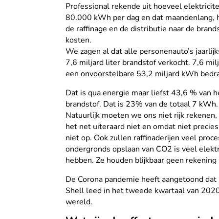
Professional rekende uit hoeveel elektricit
80.000 kWh per dag en dat maandenlang, he
de raffinage en de distributie naar de brand
kosten.
We zagen al dat alle personenauto’s jaarlij
7,6 miljard liter brandstof verkocht. 7,6 
een onvoorstelbare 53,2 miljard kWh bedra
Dat is qua energie maar liefst 43,6 % van h
brandstof. Dat is 23% van de totaal 7 kWh
Natuurlijk moeten we ons niet rijk rekenen
het net uiteraard niet en omdat niet precie
niet op. Ook zullen raffinaderijen veel pro
ondergronds opslaan van CO2 is veel elektri
hebben. Ze houden blijkbaar geen rekening
De Corona pandemie heeft aangetoond dat m
Shell leed in het tweede kwartaal van 2020
wereld.