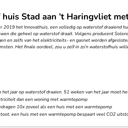
f huis Stad aan ’t Haringvliet 
er 2019 het Innovathuis, een volledig op waterstof draaiend h
uwen die geheel op waterstof draait. Volgens producent Sole
 en zelfs van het elektriciteits- en gasnet worden afgesloten. 
ten. Het finale oordeel, zou u zelf in zo’n waterstofhuis will
het jaar op waterstof draaien. 51 weken van het jaar moet het 
ektriciteit dan een woning met warmtepomp
bedragen 10x zoveel als een huis met een warmtepomp
tstoot, een huis met een warmtepomp bespaart veel CO2 uitst
……………………………………………………………………………………………………………