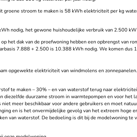
t groene stroom te maken is 58 kWh elektriciteit per kg wate
h nodig, het gewone huishoudelijke verbruik van 2.500 kWh 
p het dak van de proefwoning hebben een opbrengst van ron
jaarbasis 7.888 + 2.500 is 10.388 kWh nodig. We komen dus 1
aam opgewekte elektriciteit van windmolens en zonnepanele
rstof te maken – 30% – en van waterstof terug naar elektricit
van diezelfde duurzame stroom in warmtepompen en voor het lad
t is niet meer beschikbaar voor andere gebruikers en moet natu
inging en is het onvermijdelijke gevolg van het extreem hoge 
uiken van waterstof. De bedoeling is dit bij de modelwoning te
bij onze modelwoning.