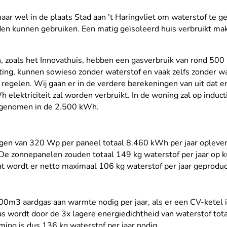
r wel in de plaats Stad aan ’t Haringvliet om waterstof te ge
n kunnen gebruiken. Een matig geïsoleerd huis verbruikt mak
oals het Innovathuis, hebben een gasverbruik van rond 500 m
iting, kunnen sowieso zonder waterstof en vaak zelfs zonder 
egelen. Wij gaan er in de verdere berekeningen van uit dat er n
elektriciteit zal worden verbruikt. In de woning zal op induc
opgenomen in de 2.500 kWh.
n van 320 Wp per paneel totaal 8.460 kWh per jaar opleveren
 De zonnepanelen zouden totaal 149 kg waterstof per jaar op 
t wordt er netto maximaal 106 kg waterstof per jaar geprodu
500m3 aardgas aan warmte nodig per jaar, als er een CV-ketel i
as wordt door de 3x lagere energiedichtheid van waterstof to
ming is dus 136 kg waterstof per jaar nodig.