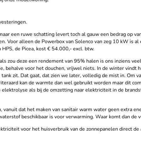
nvesteringen.
 maar een ruwe schatting levert toch al gauw een bedrag op v
jen. Voor alleen de Powerbox van Solenco van zeg 10 kW is al
 HPS, de Picea, kost € 54.000,- excl. btw.
als zou deze een rendement van 95% halen is ons inziens veel
e, behalve voor het douchen, vrijwel niets. In de winter vindt
tank zit. Dat gaat, dat zien we later, volledig de mist in. Om v
Uiteraard kan de warmte dan wel gebruikt worden maar dit com
 elektrolyse als bij de omzetting naar elektriciteit in de brand
n, vanuit dat het maken van sanitair warm water geen extra ener
 waterstof beschikbaar is voor verwarming. Waar komt dan de 
triciteit voor het huisverbruik van de zonnepanelen direct de a