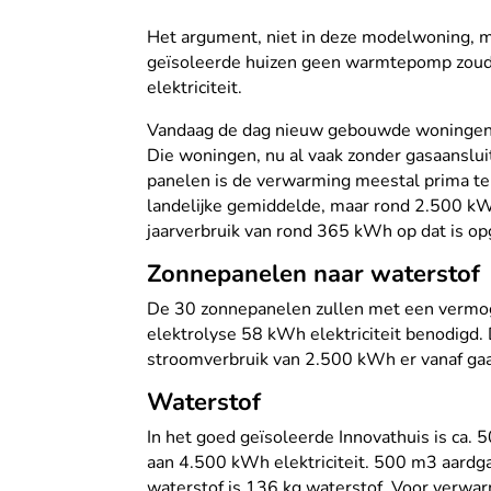
Het argument, niet in deze modelwoning, maa
geïsoleerde huizen geen warmtepomp zoude
elektriciteit.
Vandaag de dag nieuw gebouwde woningen, z
Die woningen, nu al vaak zonder gasaanslu
panelen is de verwarming meestal prima te r
landelijke gemiddelde, maar rond 2.500 kWh 
jaarverbruik van rond 365 kWh op dat is 
Zonnepanelen naar waterstof
De 30 zonnepanelen zullen met een vermoge
elektrolyse 58 kWh elektriciteit benodigd.
stroomverbruik van 2.500 kWh er vanaf gaa
Waterstof
In het goed geïsoleerde Innovathuis is ca. 
aan 4.500 kWh elektriciteit. 500 m3 aardg
waterstof is 136 kg waterstof. Voor verwar